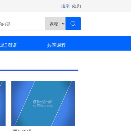
[登录]
[注册]
知识图谱
共享课程